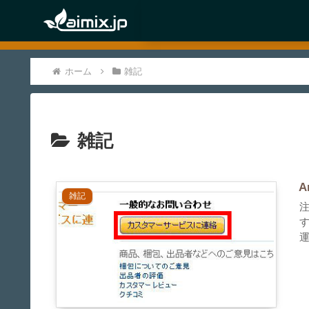
ホーム
雑記
雑記
雑記
注
運