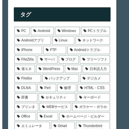
タグ
PC
Android
Windows
PCトラブル
Androidアプリ
Linux
ネットワーク
iPhone
FTP
Androidトラブル
FileZilla
サーバ
ブログ
フリーソフト
省エネ
WordPress
Mac
日本語入力
Firefox
バックアップ
デジカメ
DLNA
Perl
修理
HTML・CSS
辞書
セキュリティ
キーボード
プリンタ
WEBサービス
ガラケー・ガラホ
Office
Excel
ホームページ・ビルダー
エミュレータ
Gmail
Thunderbird