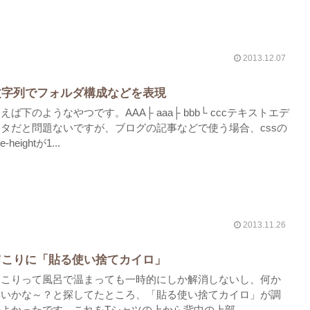
2013.12.07
文字列でフォルダ構成などを表現
えば下のようなやつです。AAA├ aaa├ bbb└ cccテキストエデ
ィタだと問題ないですが、ブログの記事などで使う場合、cssの
ne-heightが1...
2013.11.26
肩こりに「貼る使い捨てカイロ」
肩こりって風呂で温まっても一時的にしか解消しないし、何か
無いかな～？と探してたところ、「貼る使い捨てカイロ」が調
よかったです。これをTシャツの上から背中の上部...