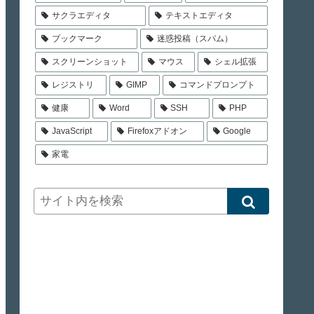
サクラエディタ
テキストエディタ
ブックマーク
迷惑投稿（スパム）
スクリーンショット
マウス
シェル拡張
レジストリ
GIMP
コマンドプロンプト
健康
Word
SSH
PHP
JavaScript
Firefoxアドオン
Google
家電