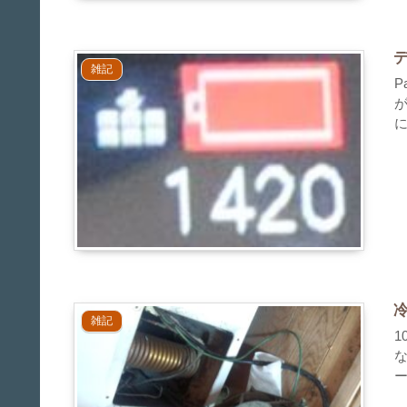
雑記
P
に
雑記
ー