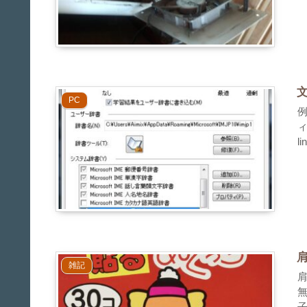
PC
例
li
雑記
子