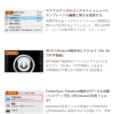
サクラエディタのコンテキストメニューに
PC
テンプレートの編集と挿入を追加する
体調不良もあってテキストファイルに簡易日記
的なものを付けるようにしました。例えばxx時
に～というお薬を飲んでとか。ただ、いちいち
全て入力するのは面倒で、当初は日...
Wi-FiでAndroid端末内にアクセス（On Air
Android
でFTP接続）
Wi-Fi経由で端末内のファイルにアクセスでき
るアプリ「On Air」でFTP接続してみます。
USB接続も不要なので便利です♪設定後は、
Android側でアプリ...
FolderSyncでAndroid端末のデータを自動
Android
バックアップ(5)（Windowsの共有フォル
ダ）
Windowsの共有フォルダ作成からFolderSync
のFolderpairsに追加するまでの流れです。共有