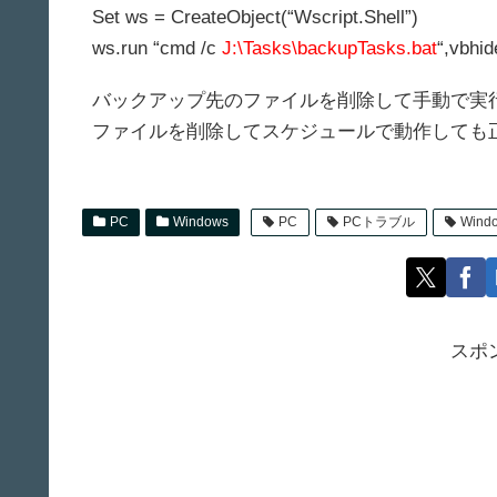
Set ws = CreateObject(“Wscript.Shell”)
ws.run “cmd /c
J:\Tasks\backupTasks.bat
“,vbhid
バックアップ先のファイルを削除して手動で実
ファイルを削除してスケジュールで動作しても
PC
Windows
PC
PCトラブル
Wind
スポ