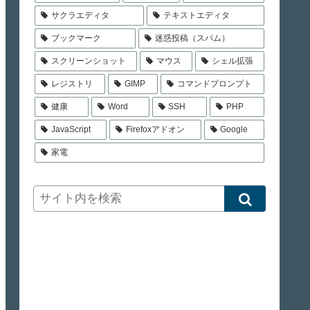
サクラエディタ
テキストエディタ
ブックマーク
迷惑投稿（スパム）
スクリーンショット
マウス
シェル拡張
レジストリ
GIMP
コマンドプロンプト
健康
Word
SSH
PHP
JavaScript
Firefoxアドオン
Google
家電