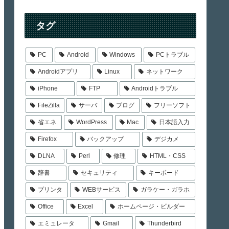
タグ
PC
Android
Windows
PCトラブル
Androidアプリ
Linux
ネットワーク
iPhone
FTP
Androidトラブル
FileZilla
サーバ
ブログ
フリーソフト
省エネ
WordPress
Mac
日本語入力
Firefox
バックアップ
デジカメ
DLNA
Perl
修理
HTML・CSS
辞書
セキュリティ
キーボード
プリンタ
WEBサービス
ガラケー・ガラホ
Office
Excel
ホームページ・ビルダー
エミュレータ
Gmail
Thunderbird