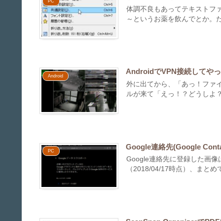
PC
体調不良もあってテキストファ
～というお薬を飲んでとか。た
AndroidでVPN接続してや
Android
外に出てから、「あっ！ファ
ルが来て「えっ！？どうしよ？
Google連絡先(Google 
PC
Google連絡先に登録した
（2018/04/17時点）、ま