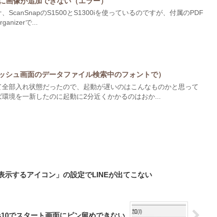
rでPDFに画像が追加できない（エラー）
canSnapのS1500とS1300iを使っているのですが、付属のPDF
nizerで...
ラッシュ画面のデータファイル検索中のフォントで）
て全部入れ状態だったので、起動が遅いのはこんなものかと思って
環境を一新したのに起動に2分近くかかるのはおか...
ーに表示するアイコン」の設定でLINEが出てこない
ows10でスタート画面にピン留めできない