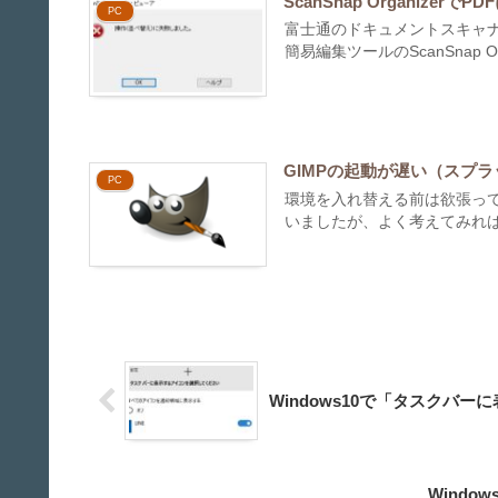
ScanSnap Organize
PC
富士通のドキュメントスキャナ、S
簡易編集ツールのScanSnap Orga
GIMPの起動が遅い（スプ
PC
環境を入れ替える前は欲張っ
いましたが、よく考えてみれば
Windows10で「タスクバ
Wind