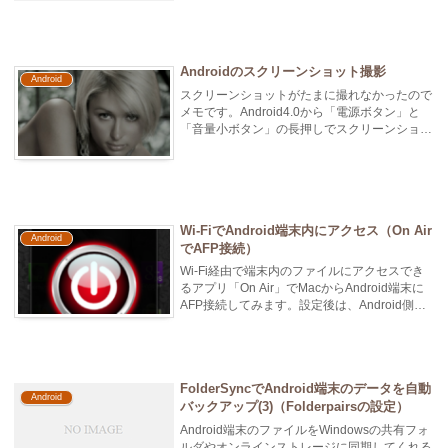
返しになっ...
Androidのスクリーンショット撮影
Android
スクリーンショットがたまに撮れなかったので
メモです。Android4.0から「電源ボタン」と
「音量小ボタン」の長押しでスクリーンショッ
トが撮れるようになりました...
Wi-FiでAndroid端末内にアクセス（On Air
Android
でAFP接続）
Wi-Fi経由で端末内のファイルにアクセスでき
るアプリ「On Air」でMacからAndroid端末に
AFP接続してみます。設定後は、Android側で
アプリを...
FolderSyncでAndroid端末のデータを自動
Android
バックアップ(3)（Folderpairsの設定）
Android端末のファイルをWindowsの共有フォ
ルダやオンラインストレージに同期してくれる