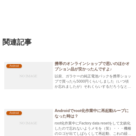
関連記事
携帯のオンラインショップで思いのほかオ
Android
プション品が安かったんですよ♪
以前、ガラケーの純正電池パックを携帯ショッ
プで買ったら5000円くらいしました（いつ頃
か忘れましたが）それくらいするだろうなと思
って、auのオンラインショップを...
Androidでroot化作業中に再起動ループに
Android
なった時は？
root化作業中にFactory data resetをして文鎮化
したので忘れないようメモを（笑）・・・機種
のロゴが出てしばらくして再起動、これの繰り