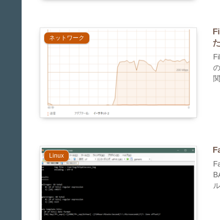
F
ネットワーク
F
関
F
Linux
F
B
ル