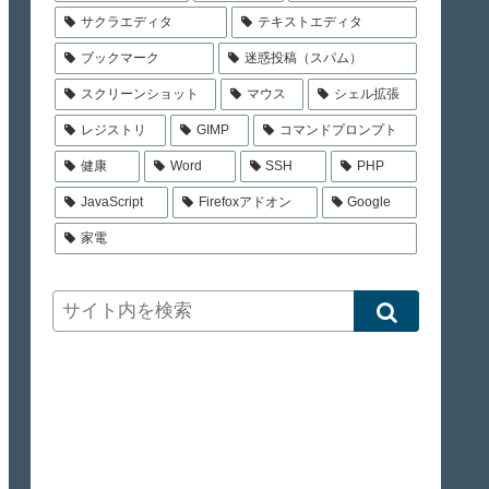
サクラエディタ
テキストエディタ
ブックマーク
迷惑投稿（スパム）
スクリーンショット
マウス
シェル拡張
レジストリ
GIMP
コマンドプロンプト
健康
Word
SSH
PHP
JavaScript
Firefoxアドオン
Google
家電