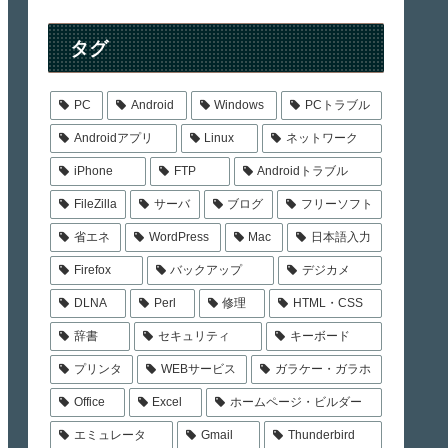
タグ
PC
Android
Windows
PCトラブル
Androidアプリ
Linux
ネットワーク
iPhone
FTP
Androidトラブル
FileZilla
サーバ
ブログ
フリーソフト
省エネ
WordPress
Mac
日本語入力
Firefox
バックアップ
デジカメ
DLNA
Perl
修理
HTML・CSS
辞書
セキュリティ
キーボード
プリンタ
WEBサービス
ガラケー・ガラホ
Office
Excel
ホームページ・ビルダー
エミュレータ
Gmail
Thunderbird