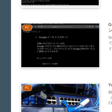
G
PC
G
で
ド
Y
PC
（
C